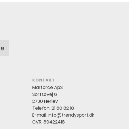
ig
KONTAKT
Marforce ApS
Sortsøvej 6
2730 Herlev
Telefon:
21 60 82 18
E-mail:
info@trendysport.dk
CVR: 89422418