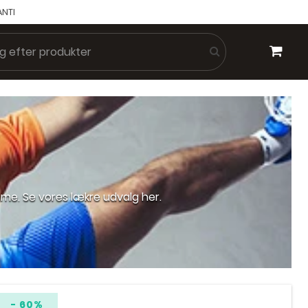
ANTI
me. Se vores lækre udvalg her.
- 60%