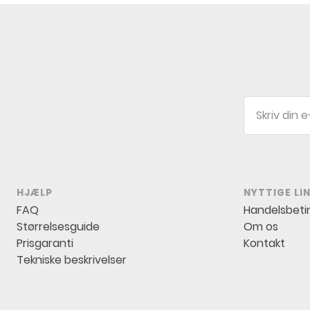
E-
mail
HJÆLP
NYTTIGE LI
FAQ
Handelsbeti
Størrelsesguide
Om os
Prisgaranti
Kontakt
Tekniske beskrivelser