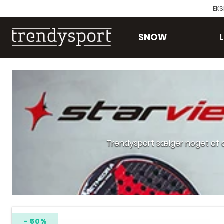
EKS
SNOW
Trendysport sælger noget af d
- 50%